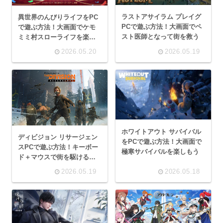
ラストアサイラム プレイグ
異世界のんびりライフをPC
PCで遊ぶ方法！大画面でペ
で遊ぶ方法！大画面でケモ
スト医師となって街を救う
ミミ村スローライフを楽し
もう
2026.05.20
2026.05.19
ホワイトアウト サバイバル
ディビジョン リサージェン
をPCで遊ぶ方法！大画面で
スPCで遊ぶ方法！キーボー
極寒サバイバルを楽しもう
ド＋マウスで街を駆けるオ
ープンワールドTPS
2026.05.19
2026.05.18