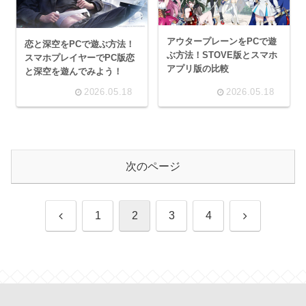
アウタープレーンをPCで遊
恋と深空をPCで遊ぶ方法！
ぶ方法！STOVE版とスマホ
スマホプレイヤーでPC版恋
アプリ版の比較
と深空を遊んでみよう！
2026.05.18
2026.05.18
次のページ
前
次
1
2
3
4
へ
へ