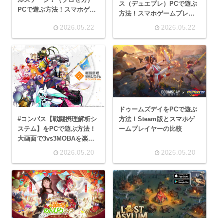
ス（デュエプレ）PCで遊ぶ
PCで遊ぶ方法！スマホゲー
方法！スマホゲームプレイ
ムプレイヤーで音ゲーを大
ヤーで大画面対戦
2026.05.22
2026.05.22
画面で楽しもう
ドゥームズデイをPCで遊ぶ
#コンパス【戦闘摂理解析シ
方法！Steam版とスマホゲ
ステム】をPCで遊ぶ方法！
ームプレイヤーの比較
大画面で3vs3MOBAを楽し
もう
2026.05.20
2026.05.20