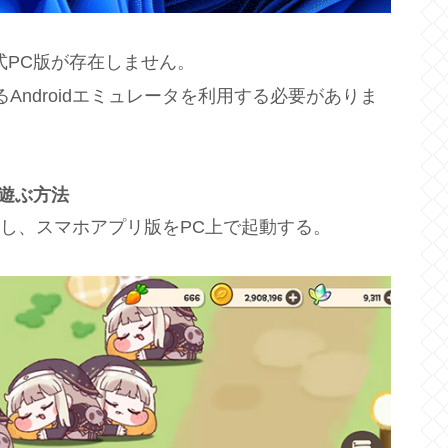
式PC版が存在しません。
Androidエミュレータを利用する必要がありま
で遊ぶ方法
ールし、スマホアプリ版をPC上で起動する。