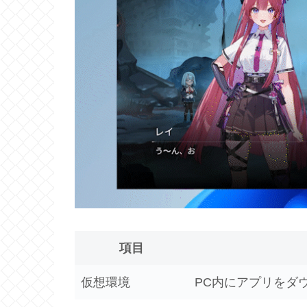
項目
仮想環境
PC内にアプリをダ