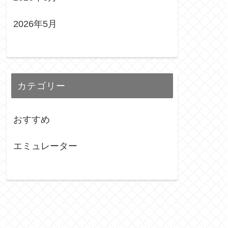
2026年5月
カテゴリー
おすすめ
エミュレーター