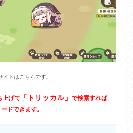
式サイトはこちらです。
「トリッカル」
立ち上げて
で検索すれば
ンロードできます。