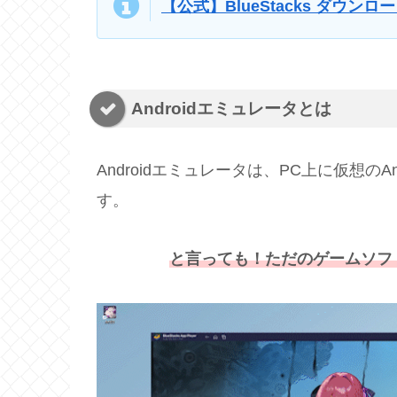
【公式】BlueStacks ダウンロ
Androidエミュレータとは
Androidエミュレータは、PC上に仮想の
す。
と言っても！ただのゲームソフ