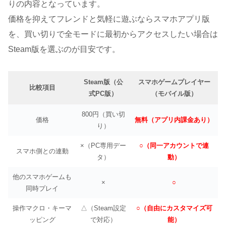
りの内容となっています。
価格を抑えてフレンドと気軽に遊ぶならスマホアプリ版
を、買い切りで全モードに最初からアクセスしたい場合は
Steam版を選ぶのが目安です。
Steam版（公
スマホゲームプレイヤー
比較項目
式PC版）
（モバイル版）
800円（買い切
価格
無料（アプリ内課金あり）
り）
×（PC専用デー
○（同一アカウントで連
スマホ側との連動
タ）
動）
他のスマホゲームも
×
○
同時プレイ
操作マクロ・キーマ
△（Steam設定
○（自由にカスタマイズ可
ッピング
で対応）
能）