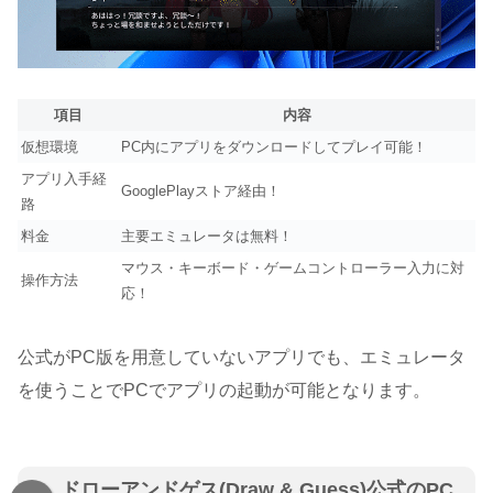
項目
内容
仮想環境
PC内にアプリをダウンロードしてプレイ可能！
アプリ入手経
GooglePlayストア経由！
路
料金
主要エミュレータは無料！
マウス・キーボード・ゲームコントローラー入力に対
操作方法
応！
公式がPC版を用意していないアプリでも、エミュレータ
を使うことでPCでアプリの起動が可能となります。
ドローアンドゲス(Draw & Guess)公式のPC